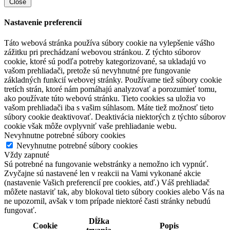
Close
Nastavenie preferencií
Táto webová stránka používa súbory cookie na vylepšenie vášho
zážitku pri prechádzaní webovou stránkou. Z týchto súborov
cookie, ktoré sú podľa potreby kategorizované, sa ukladajú vo
vašom prehliadači, pretože sú nevyhnutné pre fungovanie
základných funkcií webovej stránky. Používame tiež súbory cookie
tretích strán, ktoré nám pomáhajú analyzovať a porozumieť tomu,
ako používate túto webovú stránku. Tieto cookies sa uložia vo
vašom prehliadači iba s vašim súhlasom. Máte tiež možnosť tieto
súbory cookie deaktivovať. Deaktivácia niektorých z týchto súborov
cookie však môže ovplyvniť vaše prehliadanie webu.
Nevyhnutne potrebné súbory cookies
Nevyhnutne potrebné súbory cookies
Vždy zapnuté
Sú potrebné na fungovanie webstránky a nemožno ich vypnúť.
Zvyčajne sú nastavené len v reakcii na Vami vykonané akcie
(nastavenie Vašich preferencií pre cookies, atď.) Váš prehliadač
môžete nastaviť tak, aby blokoval tieto súbory cookies alebo Vás na
ne upozornil, avšak v tom prípade niektoré časti stránky nebudú
fungovať.
Dĺžka
Cookie
Popis