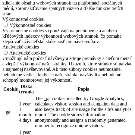
zdieľanie obsahu webových stránok na platformách sociálnych
médií, zhromažďovanie spätných väzieb a ďalšie funkcie tretích
strán.
Výkonnostné cookies
Výkonnostné cookies
Výkonnostné cookies sa používajú na pochopenie a analýzu
kľúčových indexov výkonnosti webových stránok, čo pomáha
zlepšovať užívateľskú skúsenosť pre návštevníkov.
Analytické cookies
Analytické cookies
Umožňujú nám počítať návštevy a zdroje premávky s cieľom merať
a zlepšiť výkonnosť našej stránky. Ukazujú, ktoré stránky sú najviac
a najmenej navštevované. Ak tieto súbory cookies neumožníte,
nebudeme vedieť, kedy ste našu stránku navštívili a nebudeme
schopný monitorovať jej výkonnosť.
Dĺžka
Cookie
Popis
trvania
The _ga cookie, installed by Google Analytics,
1 year
calculates visitor, session and campaign data and
1
also keeps track of site usage for the site's analytics
_ga
month
report. The cookie stores information
4 days
anonymously and assigns a randomly generated
number to recognize unique visitors.
1 year