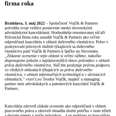
firma roka
Bratislava, 3. máj 2022
– Spoločnosť Vojčík & Partners
potvrdila svoje vedúce postavenie medzi slovenskými
advokátskymi kanceláriami. Hodnotitelia renomovanej súťaži
Právnická firma roka zaradili Vojčík & Partners ako veľmi
odporúčanú kanceláriu v oblasti duševného vlastníctva. Práve v
poskytovaní právnych služieb týkajúcich sa duševného
vlastníctva patrí Vojčík & Partners k špičke na Slovensku.
„Získanie ocenenia v tejto oblasti si veľmi vážime, nakoľko
disponujeme jedným z najskúsenejších tímov právnikov v oblasti
práva duševného vlastníctva. Náš tím poskytuje právnu podporu
vo všetkých oblastiach týkajúcich sa práva duševného
vlastníctva, v oblasti informačných technológií a v súvisiacich
oblastiach,“
vraví
Leo Teodor Vojčík, majiteľ a managing
partner siete advokátskych a patentových kancelárií Vojčík &
Partners.
Kancelária zároveň získala ocenenie ako odporúčaná v oblasti
pracovného práva a zároveň obsadila druhú priečku v raste tržieb
a deviate miesto v počte právnikov.
„Len nedávno sa kancelária