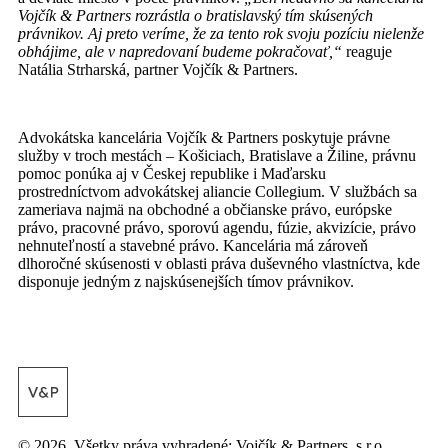
Vojčík & Partners rozrástla o bratislavský tím skúsených
právnikov. Aj preto veríme, že za tento rok svoju pozíciu nielenže
obhájime, ale v napredovaní budeme pokračovať,“
reaguje
Natália Strharská, partner Vojčík & Partners.
Advokátska kancelária Vojčík & Partners poskytuje právne
služby v troch mestách – Košiciach, Bratislave a Žiline, právnu
pomoc ponúka aj v Českej republike i Maďarsku
prostredníctvom advokátskej aliancie Collegium. V službách sa
zameriava najmä na obchodné a občianske právo, európske
právo, pracovné právo, sporovú agendu, fúzie, akvizície, právo
nehnuteľností a stavebné právo. Kancelária má zároveň
dlhoročné skúsenosti v oblasti práva duševného vlastníctva, kde
disponuje jedným z najskúsenejších tímov právnikov.
© 2026. Všetky práva vyhradené: Vojčík & Partners, s.r.o.,